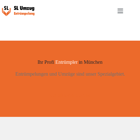
Zum
Inhalt
wechseln
Keine
Ergebnisse
Home
Über
uns
Ihr Profi
Entrümpler
in München
Leistungen
Anfrage
Entrümpelungen und Umzüge sind unser Spezialgebiet.
Blog
Kontakt
Kontaktieren Sie uns.
Phone:
(701)814-
6992
Physical
address:
​6296